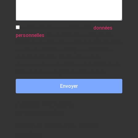
La Villa Mane Lann collecte des
données
personnelles
. Conformément au Règlement
Général sur la Protection des Données entré en
application le 25 mai 2018, vous bénéficiez
d'un droit d'accès, de rectification et
d'opposition aux données vous concernant en
écrivant à contact@villamanelann.com.
Envoyer
Autres moyens
La Villa Mane Lann
Chemin de Mane Lann – Carnac,
Morbihan