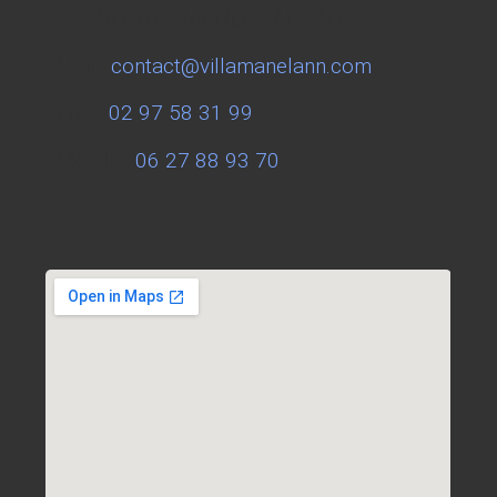
56340 PLOUHARNEL-CARNAC
Mail :
contact@villamanelann.com
Fixe :
02 97 58 31 99
Mobile :
06 27 88 93 70