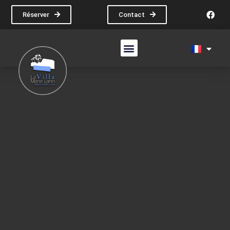
Réserver
Contact
La Villa Mane Lann